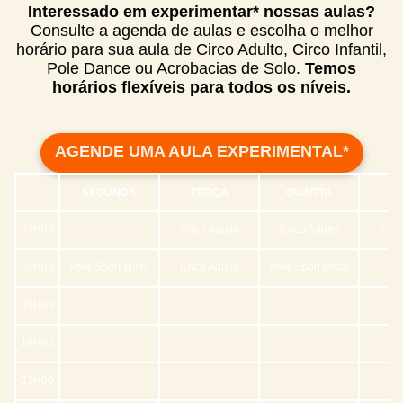
Interessado em experimentar* nossas aulas?
Consulte a agenda de aulas e escolha o melhor
horário para sua aula de Circo Adulto, Circo Infantil,
Pole Dance ou Acrobacias de Solo.
Temos
horários flexíveis para todos os níveis.
AGENDE UMA AULA EXPERIMENTAL*
SEGUNDA
TERÇA
QUARTA
QU
07H00
Circo Adulto
Circo Adulto
Circ
08H00
Pole Sport Misto
Circo Adulto
Pole Sport Misto
Circ
09H00
10H00
11H00