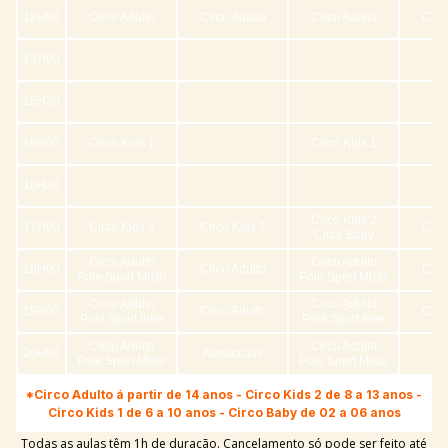
12H00
Circo Adulto
Circo Adulto
Circo Adulto
Circ
13H00
15H30
16H00
Circo Kids 1
Circo Kids 1
16H30
Circo Kids 2
17H00
Circo Kids 2
Circo Kids 2
Circ
Circo Baby
Circo Adulto
Circo Adulto
18H00
Circo Adulto
Circ
Pole Sport Misto
Pole Sport Misto
Circo Adulto
Circo Adulto
19H00
Circo Adulto
Circ
Pole Sport Inter
Pole Sport Inter
Circo Adulto
Circo Adulto
20H00
Acrobacias
Pole Sport Misto
Pole Sport Misto
*Circo Adulto á partir de 14 anos - Circo Kids 2 de 8 a 13 anos -
Circo Kids 1 de 6 a 10 anos - Circo Baby de 02 a 06 anos
Todas as aulas têm 1h de duração. Cancelamento só pode ser feito até