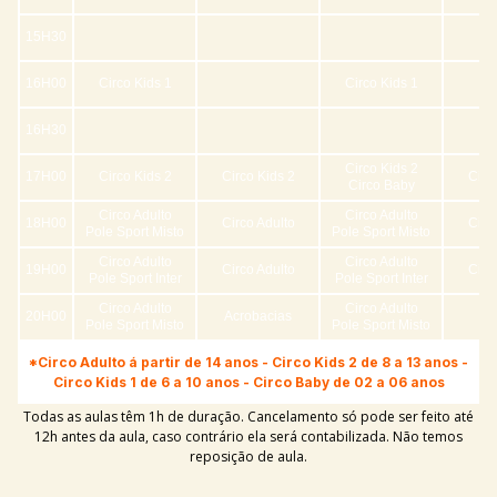
15H30
16H00
Circo Kids 1
Circo Kids 1
16H30
Circo Kids 2
17H00
Circo Kids 2
Circo Kids 2
Circ
Circo Baby
Circo Adulto
Circo Adulto
18H00
Circo Adulto
Circ
Pole Sport Misto
Pole Sport Misto
Circo Adulto
Circo Adulto
19H00
Circo Adulto
Circ
Pole Sport Inter
Pole Sport Inter
Circo Adulto
Circo Adulto
20H00
Acrobacias
Pole Sport Misto
Pole Sport Misto
*Circo Adulto á partir de 14 anos - Circo Kids 2 de 8 a 13 anos -
Circo Kids 1 de 6 a 10 anos - Circo Baby de 02 a 06 anos
Todas as aulas têm 1h de duração. Cancelamento só pode ser feito até
12h antes da aula, caso contrário ela será contabilizada. Não temos
reposição de aula.