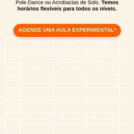
Pole Dance ou Acrobacias de Solo.
Temos
horários flexíveis para todos os níveis.
AGENDE UMA AULA EXPERIMENTAL*
SEGUNDA
TERÇA
QUARTA
QU
07H00
Circo Adulto
Circo Adulto
Circ
08H00
Pole Sport Misto
Circo Adulto
Pole Sport Misto
Circ
09H00
10H00
11H00
12H00
Circo Adulto
Circo Adulto
Circo Adulto
Circ
13H00